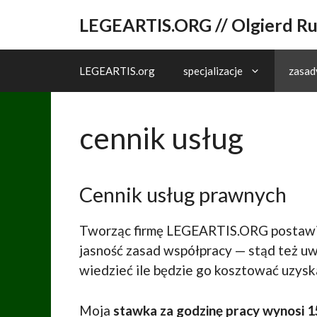
Przejdź
LEGEARTIS.ORG // Olgierd R
do
treści
LEGEARTIS.org
specjalizacje
zasad
cennik usług
Cennik usług prawnych
Tworząc firmę LEGEARTIS.ORG postawiłe
jasność zasad współpracy — stąd też u
wiedzieć ile będzie go kosztować uzysk
Moja
stawka za godzinę pracy wynosi 1