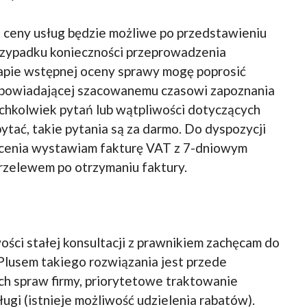
 ceny usług będzie możliwe po przedstawieniu
rzypadku konieczności przeprowadzenia
apie wstępnej oceny sprawy mogę poprosić
odpowiadającej szacowanemu czasowi zapoznania
kichkolwiek pytań lub wątpliwości dotyczących
pytać, takie pytania są za darmo. Do dyspozycji
ecenia wystawiam fakturę VAT z 7-dniowym
przelewem po otrzymaniu faktury.
ści stałej konsultacji z prawnikiem zachęcam do
Plusem takiego rozwiązania jest przede
h spraw firmy, priorytetowe traktowanie
ługi (istnieje możliwość udzielenia rabatów).