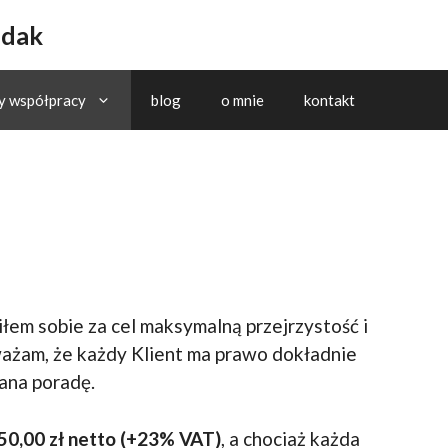
udak
y współpracy
blog
o mnie
kontakt
m sobie za cel maksymalną przejrzystość i
ważam, że każdy Klient ma prawo dokładnie
ana poradę.
50,00 zł netto (+23% VAT)
, a chociaż każda