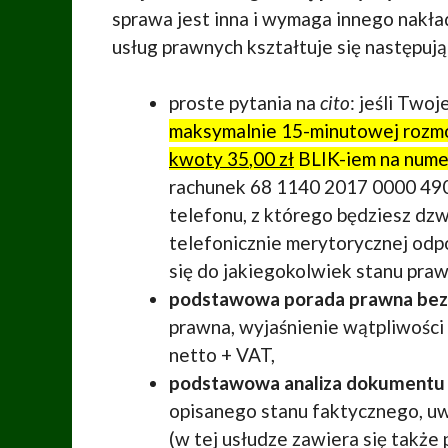
sprawa jest inna i wymaga innego nakła
usług prawnych kształtuje się następują
proste pytania na
cito
: jeśli Two
maksymalnie 15-minutowej rozm
kwoty 3
5
,00 zł
BLIK-iem na num
rachunek 68 1140 2017 0000 490
telefonu, z którego będziesz dzw
telefonicznie merytorycznej odp
się do jakiegokolwiek stanu praw
podstawowa porada prawna bez
prawna, wyjaśnienie wątpliwości 
netto + VAT,
podstawowa analiza dokumentu
opisanego stanu faktycznego, uw
(w tej usłudze zawiera się także