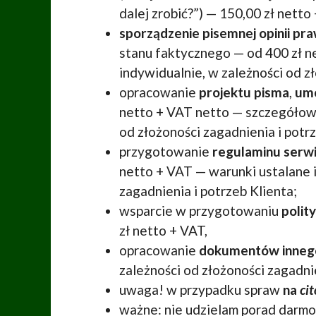
dalej zrobić?”) — 150,00 zł netto
sporządzenie pisemnej opinii pr
stanu faktycznego — od 400 zł 
indywidualnie, w zależności od zł
opracowanie
projektu pisma
,
umo
netto + VAT netto — szczegółowe
od złożoności zagadnienia i potrz
przygotowanie
regulaminu serwi
netto + VAT — warunki ustalane i
zagadnienia i potrzeb Klienta;
wsparcie w przygotowaniu
polit
zł netto + VAT,
opracowanie
dokumentów innego
zależności od złożoności zagadnie
uwaga! w przypadku spraw
na
cit
ważne: nie udzielam porad darm