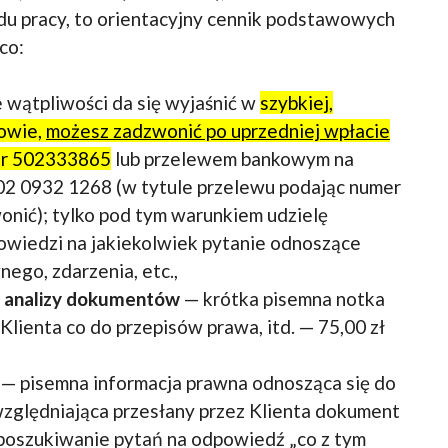
du pracy, to orientacyjny cennik podstawowych
co:
je wątpliwości da się wyjaśnić w
szybkiej,
owie,
możesz zadzwonić po uprzedniej wpłacie
er 502333865
lub przelewem bankowym na
2 0932 1268 (w tytule przelewu podając numer
onić); tylko pod tym warunkiem udzielę
owiedzi na jakiekolwiek pytanie odnoszące
nego, zdarzenia, etc.,
 analizy dokumentów
— krótka pisemna notka
Klienta co do przepisów prawa, itd. —
75,00 zł
— pisemna informacja prawna odnosząca się do
zględniająca przesłany przez Klienta dokument
 poszukiwanie pytań na odpowiedź „co z tym