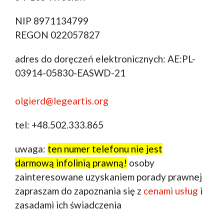
NIP 8971134799
REGON 022057827
adres do doręczeń elektronicznych: AE:PL-
03914-05830-EASWD-21
olgierd@legeartis.org
tel: +48.502.333.865
uwaga:
ten numer telefonu nie jest
darmową infolinią prawną!
osoby
zainteresowane uzyskaniem porady prawnej
zapraszam do zapoznania się z
cenami usług
i
zasadami ich świadczenia