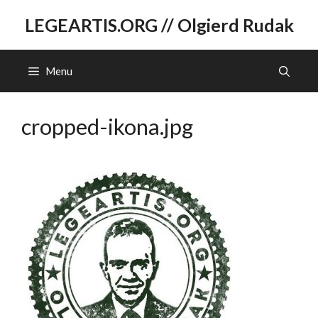
Przejdź
LEGEARTIS.ORG // Olgierd Rudak
do
treści
Menu
cropped-ikona.jpg