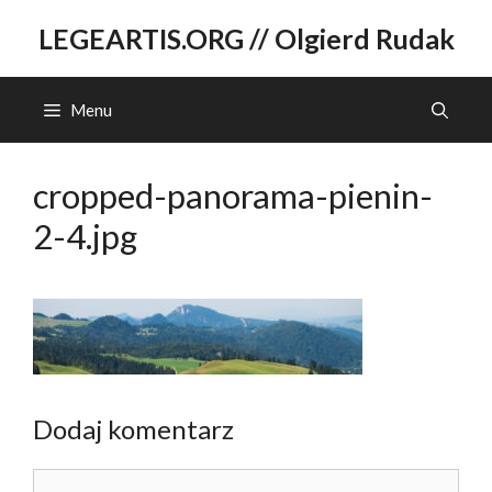
Przejdź
LEGEARTIS.ORG // Olgierd Rudak
do
treści
Menu
cropped-panorama-pienin-
2-4.jpg
Dodaj komentarz
Komentarz